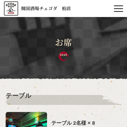
韓国酒場チェゴダ 柏店
お席
Seat
テーブル
テーブル
2名様
× 8