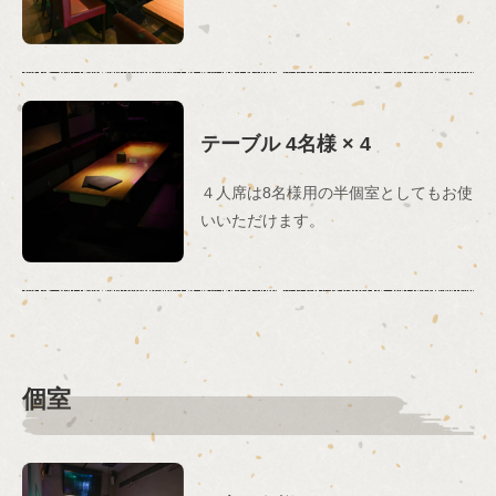
テーブル
4名様
× 4
この店舗情報をシェアする
４人席は8名様用の半個室としてもお使
お席 | 韓国酒場チェゴダ 柏店
いいただけます。
千葉県柏市旭町１-10-18 アサヒセンチュリー1F
https://kankokusakaba-choigoda.owst.jp/seats
お店情報をコピー
個室
閉じる